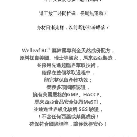
🤤
返工放工時間忙碌
長期無運動 ?
，
😔
身材日漸走樣
以前嘅衫都著唔落 ?
，
😫
+
Welleaf BC
屬韓國專利全天然成份配方
，
原料採自美國、瑞士等國家，
馬來西亞製造
，
並
採用先進超臨界萃取技術
，
確保在整個萃取過程中，
能完整保留產物功效
；
榮獲
多項
國際認證
，
擁有美國嚴格的GMP、HACCP
、
馬來西亞食品安全認證MeSTI
，
並通過
世界級化驗所 SGS 驗證，
! 不含任何西藥或禁藥成份 !
確保符合國際標準
，
讓你飲得安心！