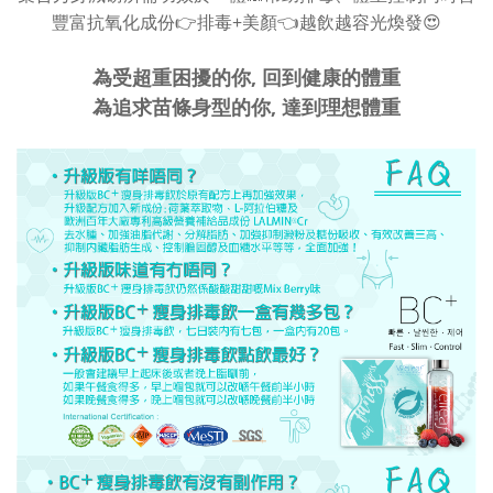
+
豐富抗氧化成份
👉
排毒
美顏
👈
越飲越容光煥發
😍
為受超重困擾的你, 回到健康的體重
為追求苗條身型的你, 達到理想體重