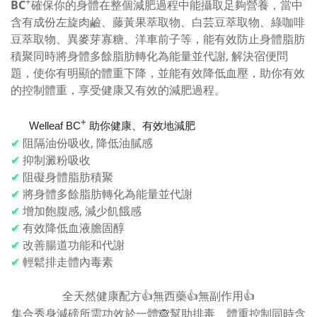
+
BC
確保你的身體在整個減肥過程中能攝取足夠營養，當中
含有成份左旋肉鹼、藤黃果萃取物、白芸豆萃取物、綠咖啡
豆萃取物、異麥芽寡糖、洋車前子等，能有效防止身體脂肪
積聚同時將身體多餘脂肪轉化為能量並代謝, 解決宿便問
題，使你有明顯的體重下降，並能有效降低血壓，助你有效
的控制體重，享受健康又有效的減肥過程。
+
Welleaf BC
助你健康、有效地減肥
💋
🎊
✔
阻隔油份吸收, 降低油膩感
✔
抑制澱粉吸收
✔
阻礙身體脂肪積聚
✔
將身體多餘脂肪轉化為能量並代謝
✔
增加飽腹感, 減少飢餓感
✔
有效降低血液膽固醇
✔
改善腸道功能和代謝
✔
輕鬆排走體內毒素
全天然健康配方
👍
無西藥
👍
無副作用
👍
集合秀身減磅所需
功效於一體
🙈
幫助排毒、體重控制同時含