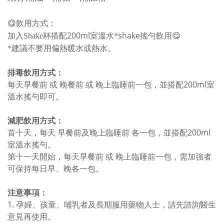
❗
❗
❗
😋
飲用方式：
200ml
shake
加入Shake杯搭配
室溫水*
搖勻飲用
😋
*建議不要用偏熱暖水或熱水。
排毒飲用方式：
每天早餐前 或 晚餐前 或 晚上臨睡前一包，並搭配200ml室
溫水搖勻即可。
減肥飲用方式：
首十天，每天 早餐前及晚上臨睡前 各一包，並搭配200ml
室溫水搖勻。
第十一天開始，每天早餐前 或 晚上臨睡前一包，需加強者
可保持每日早、晚各一包。
注意事項：
1. 孕婦、孩童、哺乳者及長期服用藥物人士，請先諮詢醫生
意見再使用。