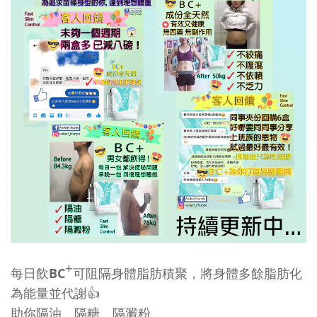
+
BC
每日飲
可阻隔身體脂肪積聚，將身體多餘脂肪化
👍🏻
為能量並代謝
👍
助你隔油
隔糖
隔澱粉