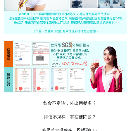
，
飲食不定時
外出用餐多 ?
😩
排便不規律
有宿便問題 ?
，
😵
外界美食誘惑多
忍唔到口 ?
，